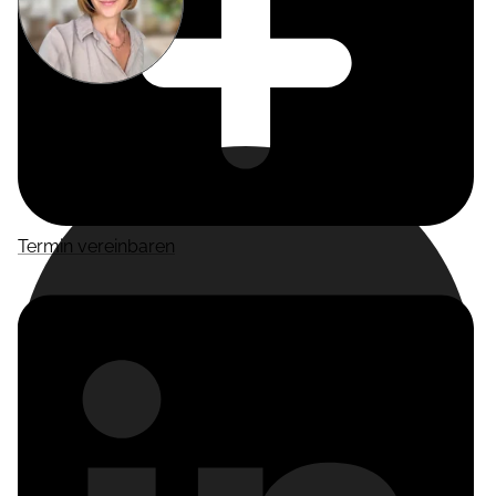
Miriam
Suckow
Producer
Termin vereinbaren