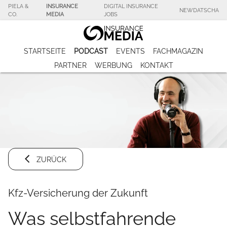
PIELA &
INSURANCE
DIGITAL INSURANCE
NEWDATSCHA
CO.
MEDIA
JOBS
STARTSEITE
PODCAST
EVENTS
FACHMAGAZIN
PARTNER
WERBUNG
KONTAKT
ZURÜCK
Kfz-Versicherung der Zukunft
Was selbstfahrende