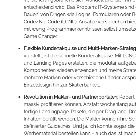
entscheidend wird. Das Problem: IT-Systeme sind 
Bauen' von Dingen wie Logins, Formularen oder B
Code/No-Code (LCNC)-Ansätze versprechen hier,
mit wenig Programmierkenntnissen selbst umsetzen
Game Changer!
Flexible Kundenakquise und Multi-Marken-Strateg
vorstellt, ist die schnelle Kundenakquise. Mit LCN
und Landing Pages erstellen, die modular aufgebau
Komponenten wiederverwenden und meine Strategi
mehrere Marken oder verschiedene Länder ansp
Einzeldesign hin zur Skalierbarkeit.
Revolution in Makler- und Partnerportalen:
Robert 
massiv profitieren können. Anstatt wochenlang auf
fertige Landingpage-Pakete, die per Drag-and-Dr
Inhalten befüllt werden. Die Makler können ihre Se
definierter Guidelines. Und ja, ich konnte sogar d
Werbematerial bestellen kann – auch das ist mach