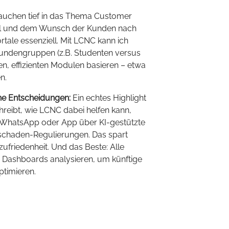
auchen tief in das Thema Customer
gel und dem Wunsch der Kunden nach
tale essenziell. Mit LCNC kann ich
Kundengruppen (z.B. Studenten versus
en, effizienten Modulen basieren – etwa
n.
ne Entscheidungen:
Ein echtes Highlight
eibt, wie LCNC dabei helfen kann,
 WhatsApp oder App über KI-gestützte
schaden-Regulierungen. Das spart
ufriedenheit. Und das Beste: Alle
n Dashboards analysieren, um künftige
timieren.