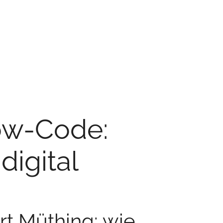
Low-Code:
digital
t Müthing: wie