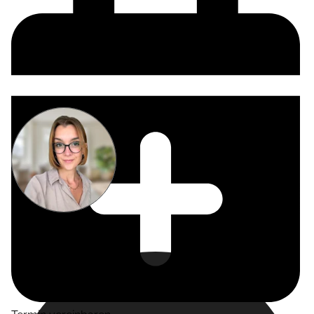
Miriam
Suckow
Producer