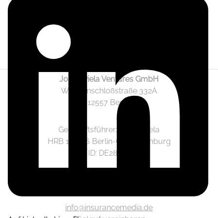
Jonas Piela Ventures GmbH
Wendenschloßstraße 332A
12557 Berlin
Geschäftsführer: Jonas Piela
HRB 141236 Berlin-Charlottenburg
Ust.-ID: DE282633825
Mediadaten
info@insurancemedia.de