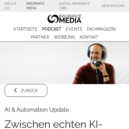
PIELA &
INSURANCE
DIGITAL INSURANCE
NEWDATSCHA
CO.
MEDIA
JOBS
STARTSEITE
PODCAST
EVENTS
FACHMAGAZIN
PARTNER
WERBUNG
KONTAKT
ZURÜCK
AI & Automation Update
Zwischen echten KI-