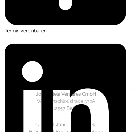
Termin vereinbaren
Jonas Piela Ventures GmbH
Wendenschloßstraße 332A
12557 Berlin
Geschäftsführer: Jonas Piela
HRB 141236 Berlin-Charlottenburg