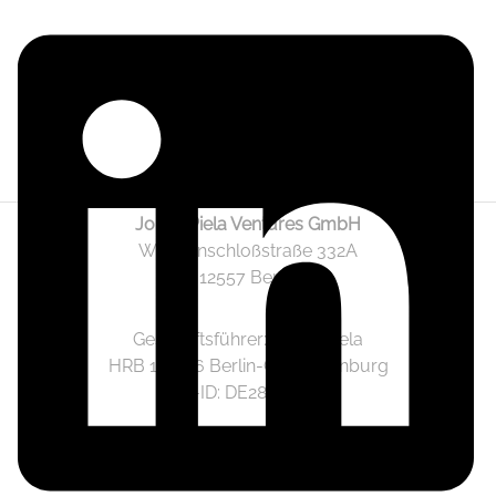
Jonas Piela Ventures GmbH
Wendenschloßstraße 332A
12557 Berlin
Geschäftsführer: Jonas Piela
HRB 141236 Berlin-Charlottenburg
Ust.-ID: DE282633825
Mediadaten