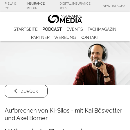
PIELA &
INSURANCE
DIGITAL INSURANCE
NEWDATSCHA
CO.
MEDIA
JOBS
STARTSEITE
PODCAST
EVENTS
FACHMAGAZIN
PARTNER
WERBUNG
KONTAKT
ZURÜCK
Aufbrechen von KI-Silos - mit Kai Böswetter
und Axel Börner