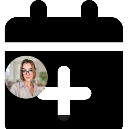
Miriam
Suckow
Producer