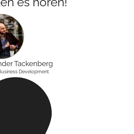
en es hören!
nder
Tackenberg
Business Development