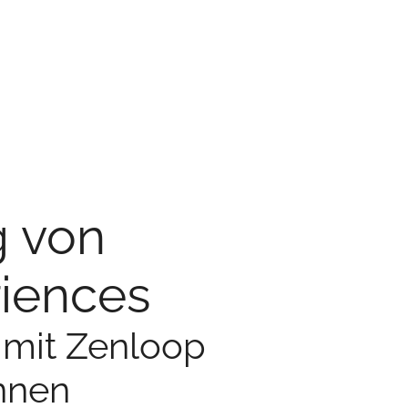
g von
iences
 mit Zenloop
nnen