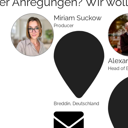
der Anregungen? Wir woll
Miriam
Suckow
Producer
Alexa
Head of 
Breddin
,
Deutschland