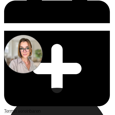
Miriam
Suckow
Producer
Termin vereinbaren