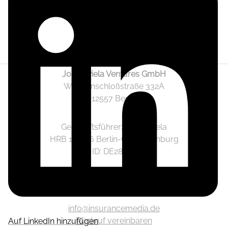
Jonas Piela Ventures GmbH
Wendenschloßstraße 332A
12557 Berlin
Geschäftsführer: Jonas Piela
HRB 141236 Berlin-Charlottenburg
Ust.-ID: DE282633825
Mediadaten
info@insurancemedia.de
Rückruf vereinbaren
Auf LinkedIn hinzufügen