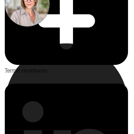
Miriam
Suckow
Producer
Termin vereinbaren