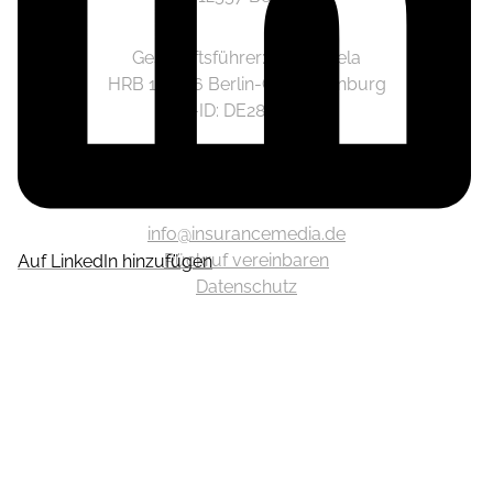
Geschäftsführer: Jonas Piela
HRB 141236 Berlin-Charlottenburg
Ust.-ID: DE282633825
Mediadaten
info@insurancemedia.de
Rückruf vereinbaren
Auf LinkedIn hinzufügen
Datenschutz