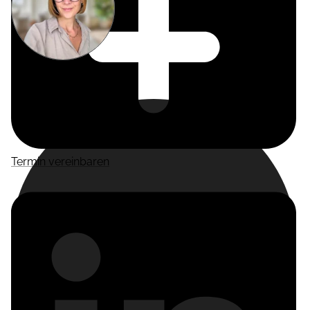
Miriam
Suckow
Producer
Termin vereinbaren