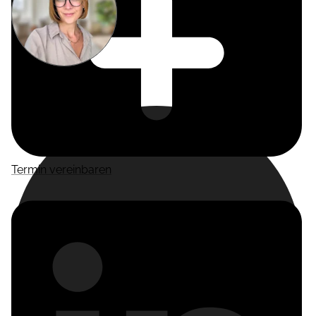
Miriam
Suckow
Producer
Termin vereinbaren