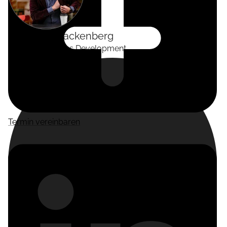
Alexander
Tackenberg
Head of Business Development
Termin vereinbaren