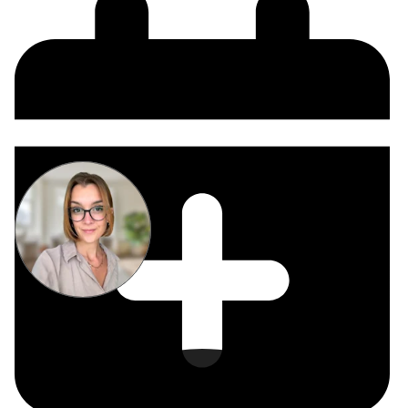
Miriam
Suckow
Producer