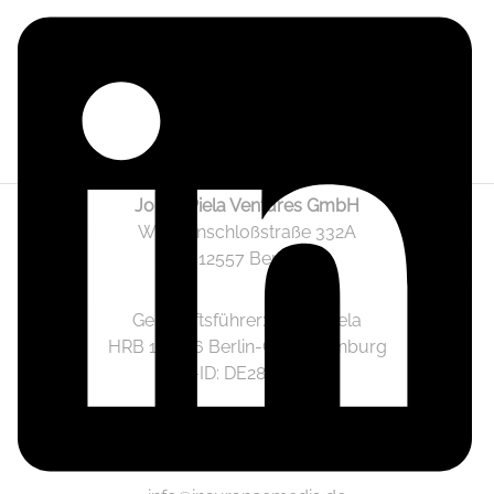
Jonas Piela Ventures GmbH
Wendenschloßstraße 332A
12557 Berlin
Geschäftsführer: Jonas Piela
HRB 141236 Berlin-Charlottenburg
Ust.-ID: DE282633825
Mediadaten