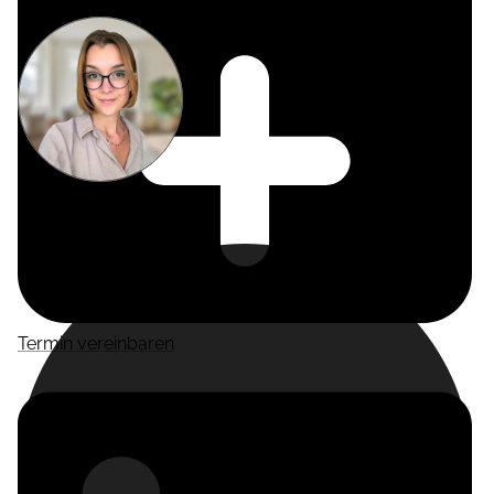
Miriam
Suckow
Producer
Termin vereinbaren