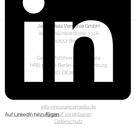
Jonas Piela Ventures GmbH
Wendenschloßstraße 332A
12557 Berlin
Geschäftsführer: Jonas Piela
HRB 141236 Berlin-Charlottenburg
Ust.-ID: DE282633825
Mediadaten
info@insurancemedia.de
Rückruf vereinbaren
Auf LinkedIn hinzufügen
Datenschutz