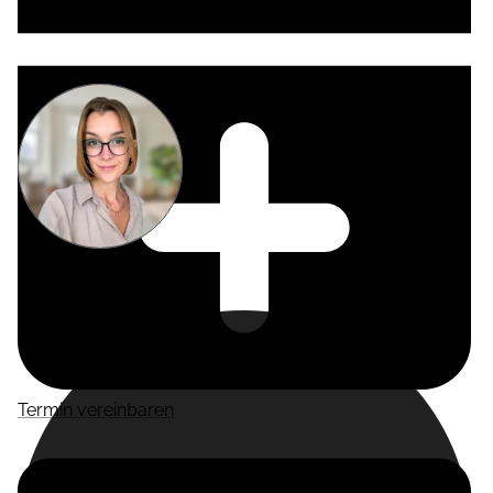
Miriam
Suckow
Producer
Termin vereinbaren