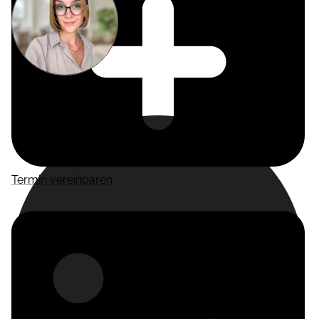
Miriam
Suckow
Producer
Termin vereinbaren