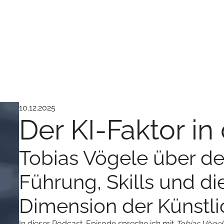
10.12.2025
Der KI-Faktor in
Tobias Vögele über d
Führung, Skills und di
Dimension der Künstli
In dieser Podcast-Episode spreche ich mit
Tobias Vögel