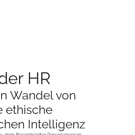
 der HR
en Wandel von
e ethische
chen Intelligenz
e
, dem Bereichsleiter Personalwesen