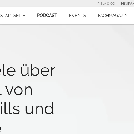
PIELA & CO.
INSURA
STARTSEITE
PODCAST
EVENTS
FACHMAGAZIN
le über
 von
ills und
e