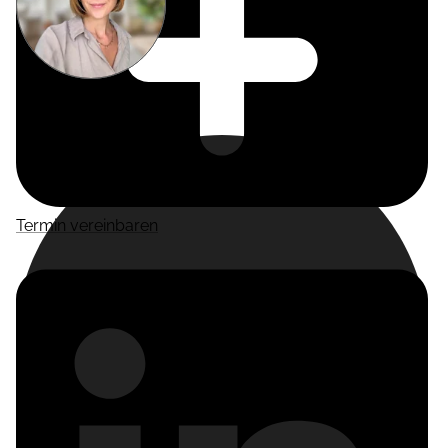
Miriam
Suckow
Producer
Termin vereinbaren