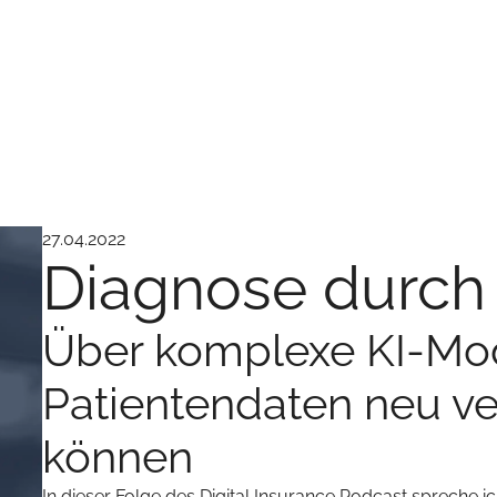
27.04.2022
Diagnose durch 
Über komplexe KI-Mod
Patientendaten neu v
können
In dieser Folge des Digital Insurance Podcast spreche ic