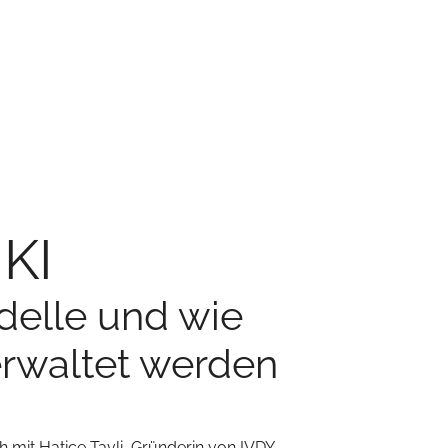
KI
elle und wie
erwaltet werden
h mit Hatice Tavli, Gründerin von IVDY.