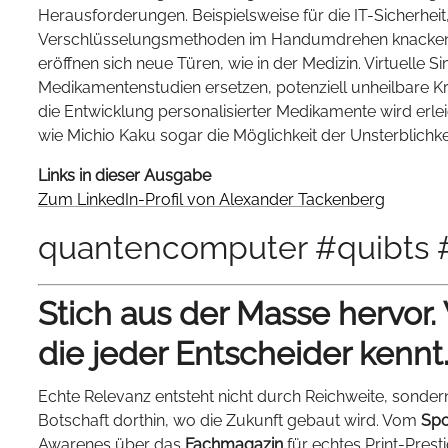
Herausforderungen. Beispielsweise für die IT-Sicherh
Verschlüsselungsmethoden im Handumdrehen knacken k
eröffnen sich neue Türen, wie in der Medizin. Virtuelle 
Medikamentenstudien ersetzen, potenziell unheilbare 
die Entwicklung personalisierter Medikamente wird erleic
wie Michio Kaku sogar die Möglichkeit der Unsterblichkei
Links in dieser Ausgabe
Zum LinkedIn-Profil von Alexander Tackenberg
quantencomputer #quibts #
Stich aus der Masse hervor.
die jeder Entscheider kennt
Echte Relevanz entsteht nicht durch Reichweite, sonder
Botschaft dorthin, wo die Zukunft gebaut wird. Vom
Spo
Awarenes über das
Fachmagazin
für echtes Print-Prest