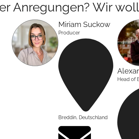
der Anregungen? Wir woll
Miriam
Suckow
Producer
Alexa
Head of 
Breddin
,
Deutschland