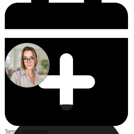
Miriam
Suckow
Producer
Termin vereinbaren