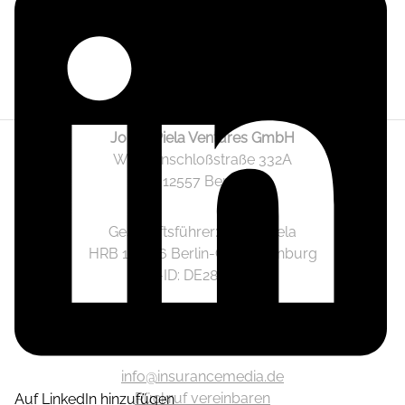
Jonas Piela Ventures GmbH
Wendenschloßstraße 332A
12557 Berlin
Geschäftsführer: Jonas Piela
HRB 141236 Berlin-Charlottenburg
Ust.-ID: DE282633825
Mediadaten
info@insurancemedia.de
Rückruf vereinbaren
Auf LinkedIn hinzufügen