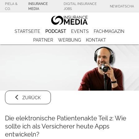
PIELA &
INSURANCE
DIGITAL INSURANCE
NEWDATSCHA
CO.
MEDIA
JOBS
STARTSEITE
PODCAST
EVENTS
FACHMAGAZIN
PARTNER
WERBUNG
KONTAKT
ZURÜCK
Die elektronische Patientenakte Teil 2: Wie
sollte ich als Versicherer heute Apps
entwickeln?