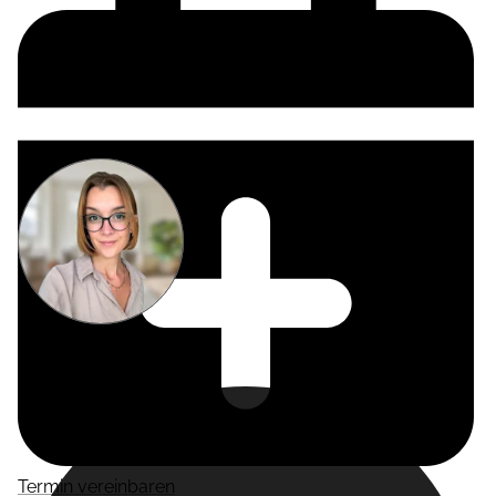
Miriam
Suckow
Producer
Termin vereinbaren