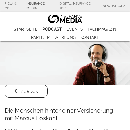
PIELA &
INSURANCE
DIGITAL INSURANCE
NEWDATSCHA
CO.
MEDIA
JOBS
STARTSEITE
PODCAST
EVENTS
FACHMAGAZIN
PARTNER
WERBUNG
KONTAKT
ZURÜCK
Die Menschen hinter einer Versicherung -
mit Marcus Loskant