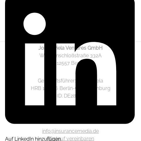
Jonas Piela Ventures GmbH
Wendenschloßstraße 332A
12557 Berlin
Geschäftsführer: Jonas Piela
HRB 141236 Berlin-Charlottenburg
Ust.-ID: DE282633825
Mediadaten
info@insurancemedia.de
Rückruf vereinbaren
Auf LinkedIn hinzufügen