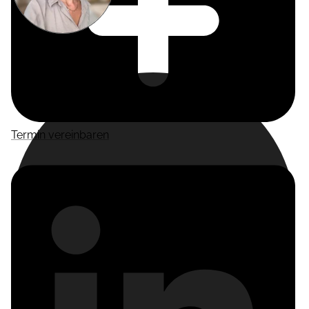
Miriam
Suckow
Producer
Termin vereinbaren