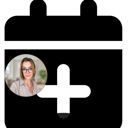
Miriam
Suckow
Producer