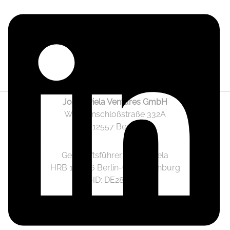
Jonas Piela Ventures GmbH
Wendenschloßstraße 332A
12557 Berlin
Geschäftsführer: Jonas Piela
HRB 141236 Berlin-Charlottenburg
Ust.-ID: DE282633825
Mediadaten