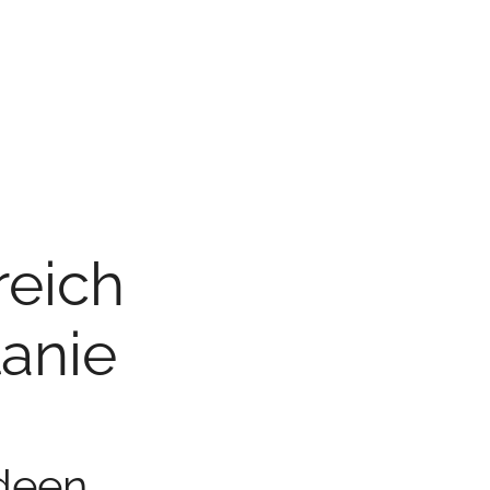
reich
anie
Ideen