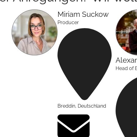
Miriam
Suckow
Producer
Alexa
Head of 
Breddin
,
Deutschland