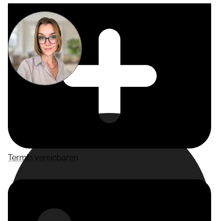
Miriam
Suckow
Producer
Termin vereinbaren