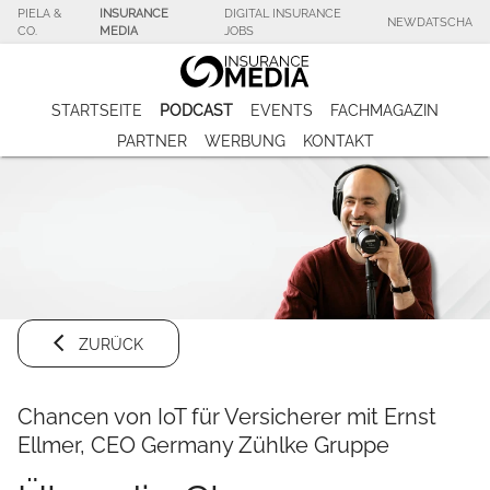
PIELA &
INSURANCE
DIGITAL INSURANCE
NEWDATSCHA
CO.
MEDIA
JOBS
STARTSEITE
PODCAST
EVENTS
FACHMAGAZIN
PARTNER
WERBUNG
KONTAKT
ZURÜCK
Chancen von IoT für Versicherer mit Ernst
Ellmer, CEO Germany Zühlke Gruppe