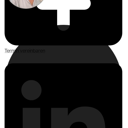
Miriam
Suckow
Producer
Termin vereinbaren