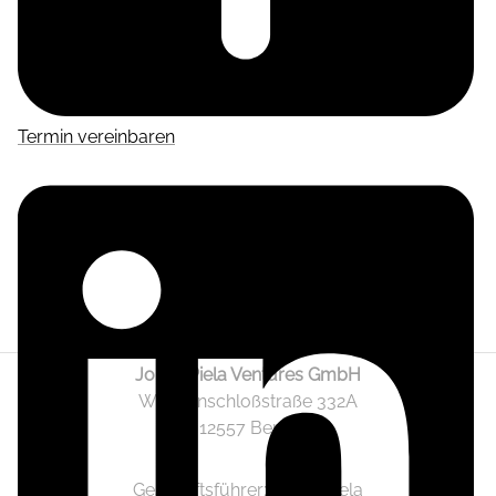
Termin vereinbaren
Jonas Piela Ventures GmbH
Wendenschloßstraße 332A
12557 Berlin
Geschäftsführer: Jonas Piela