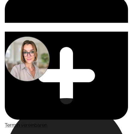
Miriam
Suckow
Producer
Termin vereinbaren