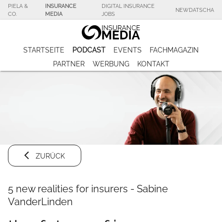
PIELA &
INSURANCE
DIGITAL INSURANCE
NEWDATSCHA
CO.
MEDIA
JOBS
STARTSEITE
PODCAST
EVENTS
FACHMAGAZIN
PARTNER
WERBUNG
KONTAKT
ZURÜCK
5 new realities for insurers - Sabine
VanderLinden