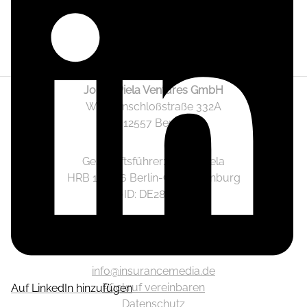
Jonas Piela Ventures GmbH
Wendenschloßstraße 332A
12557 Berlin
Geschäftsführer: Jonas Piela
HRB 141236 Berlin-Charlottenburg
Ust.-ID: DE282633825
Mediadaten
info@insurancemedia.de
Rückruf vereinbaren
Auf LinkedIn hinzufügen
Datenschutz