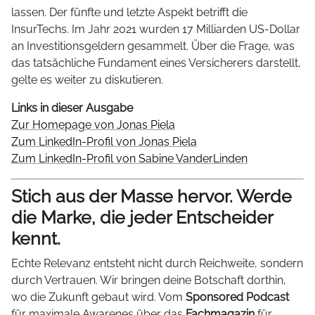
lassen. Der fünfte und letzte Aspekt betrifft die
InsurTechs. Im Jahr 2021 wurden 17 Milliarden US-Dollar
an Investitionsgeldern gesammelt. Über die Frage, was
das tatsächliche Fundament eines Versicherers darstellt,
gelte es weiter zu diskutieren.
Links in dieser Ausgabe
Zur Homepage von Jonas Piela
Zum LinkedIn-Profil von Jonas Piela
Zum LinkedIn-Profil von Sabine VanderLinden
Stich aus der Masse hervor. Werde
die Marke, die jeder Entscheider
kennt.
Echte Relevanz entsteht nicht durch Reichweite, sondern
durch Vertrauen. Wir bringen deine Botschaft dorthin,
wo die Zukunft gebaut wird. Vom
Sponsored Podcast
für maximale Awarenes über das
Fachmagazin
für