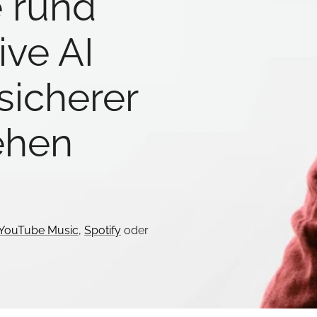
 rund
ve AI
sicherer
ehen
YouTube Music
,
Spotify
oder