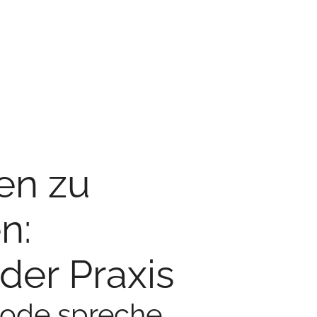
en zu
n:
 der Praxis
sode spreche