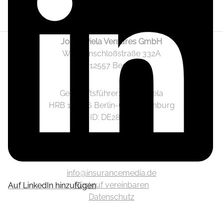
Jonas Piela Ventures GmbH
Wendenschloßstraße 332A
12557 Berlin
Geschäftsführer: Jonas Piela
HRB 141236 Berlin-Charlottenburg
Ust.-ID: DE282633825
Mediadaten
info@insurancemedia.de
Rückruf vereinbaren
Auf LinkedIn hinzufügen
Datenschutz