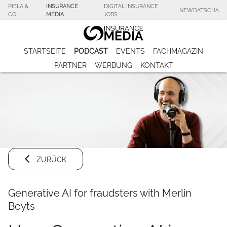
PIELA &
INSURANCE
DIGITAL INSURANCE
NEWDATSCHA
CO.
MEDIA
JOBS
STARTSEITE
PODCAST
EVENTS
FACHMAGAZIN
PARTNER
WERBUNG
KONTAKT
ZURÜCK
Generative AI for fraudsters with Merlin
Beyts