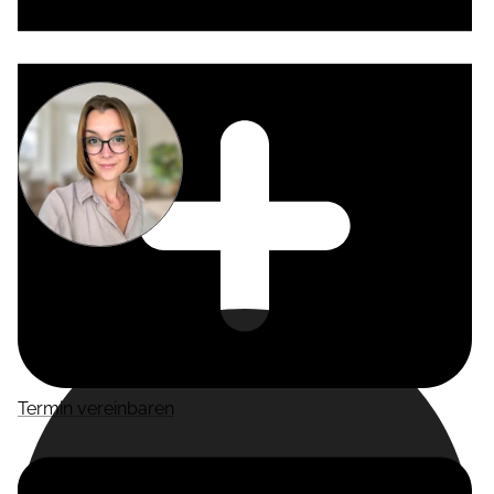
Miriam
Suckow
Producer
Termin vereinbaren