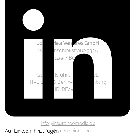
Jonas Piela Ventures GmbH
Wendenschloßstraße 332A
12557 Berlin
Geschäftsführer: Jonas Piela
HRB 141236 Berlin-Charlottenburg
Ust.-ID: DE282633825
Mediadaten
info@insurancemedia.de
Rückruf vereinbaren
Auf LinkedIn hinzufügen