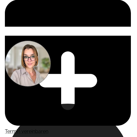
Miriam
Suckow
Producer
Termin vereinbaren