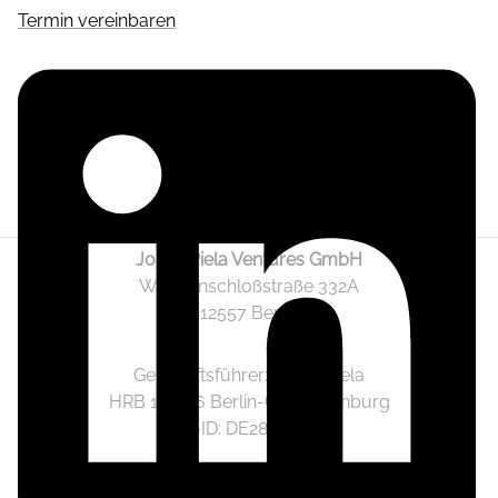
Termin vereinbaren
Jonas Piela Ventures GmbH
Wendenschloßstraße 332A
12557 Berlin
Geschäftsführer: Jonas Piela
HRB 141236 Berlin-Charlottenburg
Ust.-ID: DE282633825
Mediadaten