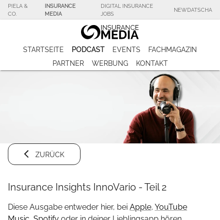
PIELA &
INSURANCE
DIGITAL INSURANCE
NEWDATSCHA
CO.
MEDIA
JOBS
STARTSEITE
PODCAST
EVENTS
FACHMAGAZIN
PARTNER
WERBUNG
KONTAKT
ZURÜCK
Insurance Insights InnoVario - Teil 2
Diese Ausgabe entweder hier, bei
Apple
,
YouTube
Music
,
Spotify
oder in deiner Lieblingsapp hören.