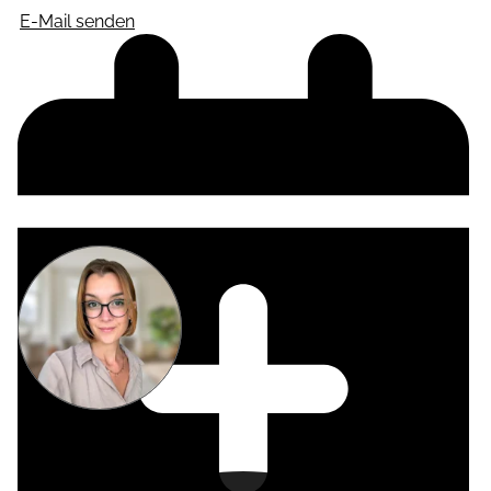
E-Mail senden
Miriam
Suckow
Producer