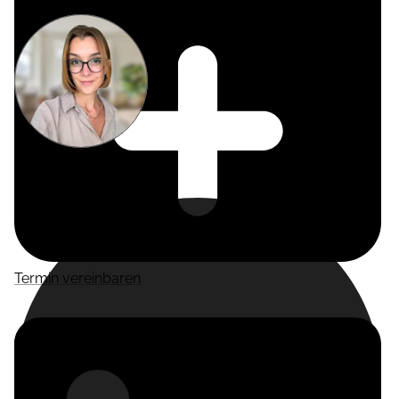
Miriam
Suckow
Producer
Termin vereinbaren