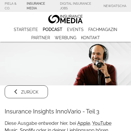
PIELA &
INSURANCE
DIGITAL INSURANCE
NEWDATSCHA
CO.
MEDIA
JOBS
STARTSEITE
PODCAST
EVENTS
FACHMAGAZIN
PARTNER
WERBUNG
KONTAKT
ZURÜCK
Insurance Insights InnoVario - Teil 3
Diese Ausgabe entweder hier, bei
Apple
,
YouTube
Music
,
Spotify
oder in deiner Lieblingsapp hören.