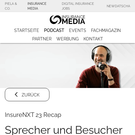
PIELA &
INSURANCE
DIGITAL INSURANCE
NEWDATSCHA
CO.
MEDIA
JOBS
STARTSEITE
PODCAST
EVENTS
FACHMAGAZIN
PARTNER
WERBUNG
KONTAKT
ZURÜCK
InsureNXT 23 Recap
Sprecher und Besucher