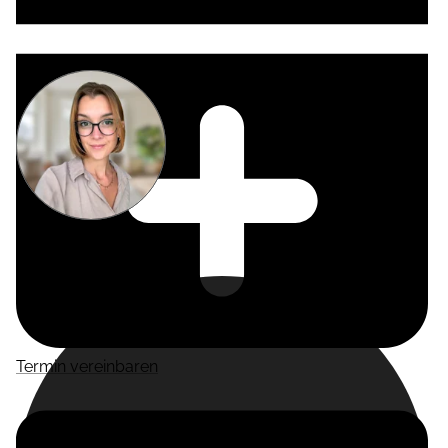
Miriam
Suckow
Producer
Termin vereinbaren