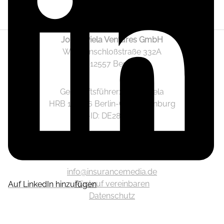
Jonas Piela Ventures GmbH
Wendenschloßstraße 332A
12557 Berlin
Geschäftsführer: Jonas Piela
HRB 141236 Berlin-Charlottenburg
Ust.-ID: DE282633825
Mediadaten
info@insurancemedia.de
Rückruf vereinbaren
Auf LinkedIn hinzufügen
Datenschutz