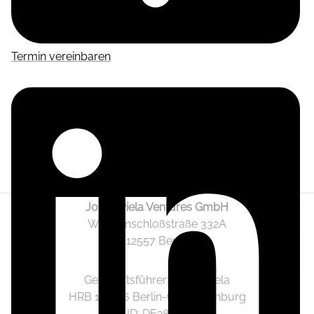
Termin vereinbaren
Jonas Piela Ventures GmbH
Wendenschloßstraße 332A
12557 Berlin
Geschäftsführer: Jonas Piela
HRB 141236 Berlin-Charlottenburg
Ust.-ID: DE282633825