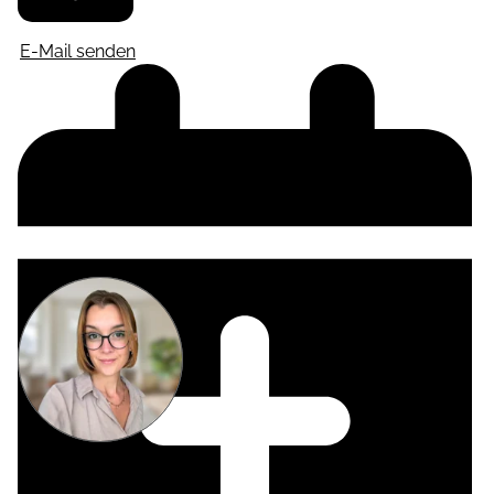
E-Mail senden
Miriam
Suckow
Producer