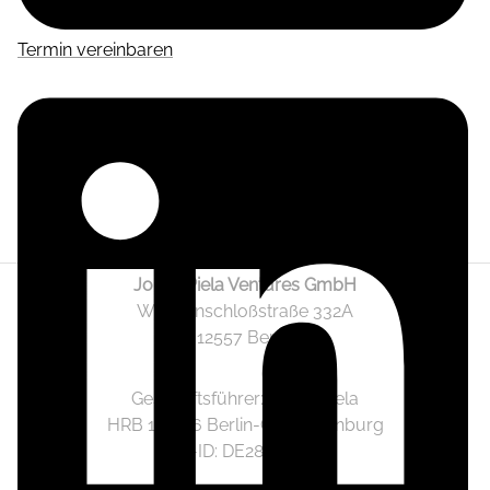
Termin vereinbaren
Jonas Piela Ventures GmbH
Wendenschloßstraße 332A
12557 Berlin
Geschäftsführer: Jonas Piela
HRB 141236 Berlin-Charlottenburg
Ust.-ID: DE282633825