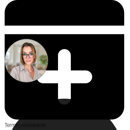
Miriam
Suckow
Producer
Termin vereinbaren