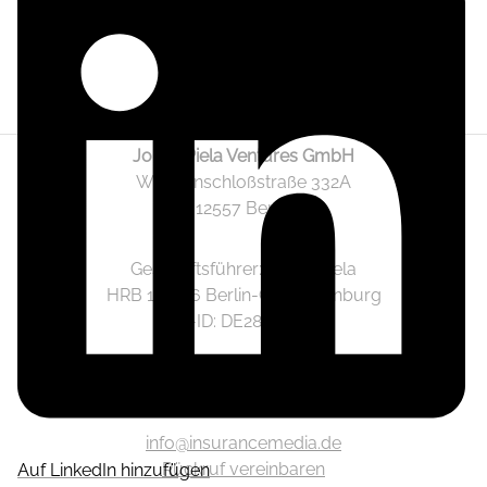
Jonas Piela Ventures GmbH
Wendenschloßstraße 332A
12557 Berlin
Geschäftsführer: Jonas Piela
HRB 141236 Berlin-Charlottenburg
Ust.-ID: DE282633825
Mediadaten
info@insurancemedia.de
Rückruf vereinbaren
Auf LinkedIn hinzufügen