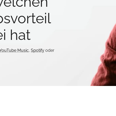
welchen
svorteil
i hat
YouTube Music
,
Spotify
oder