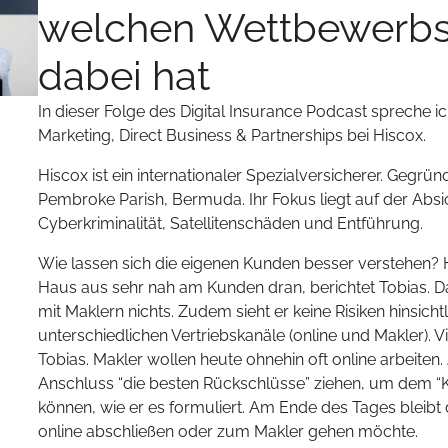
welchen Wettbewerbsv
dabei hat
In dieser Folge des Digital Insurance Podcast spreche i
Marketing, Direct Business & Partnerships bei Hiscox.
Hiscox ist ein internationaler Spezialversicherer. Gegründ
Pembroke Parish, Bermuda. Ihr Fokus liegt auf der Absic
Cyberkriminalität, Satellitenschäden und Entführung.
Wie lassen sich die eigenen Kunden besser verstehen? H
Haus aus sehr nah am Kunden dran, berichtet Tobias. 
mit Maklern nichts. Zudem sieht er keine Risiken hinsicht
unterschiedlichen Vertriebskanäle (online und Makler). 
Tobias. Makler wollen heute ohnehin oft online arbeiten
Anschluss “die besten Rückschlüsse” ziehen, um dem 
können, wie er es formuliert. Am Ende des Tages bleibt
online abschließen oder zum Makler gehen möchte.