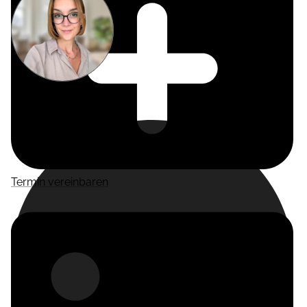
Miriam
Suckow
Producer
Termin vereinbaren