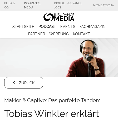
PIELA &
INSURANCE
DIGITAL INSURANCE
NEWDATSCHA
CO.
MEDIA
JOBS
STARTSEITE
PODCAST
EVENTS
FACHMAGAZIN
PARTNER
WERBUNG
KONTAKT
ZURÜCK
Makler & Captive: Das perfekte Tandem
Tobias Winkler erklärt