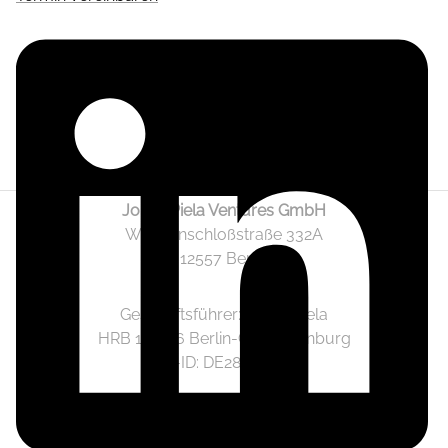
Jonas Piela Ventures GmbH
Wendenschloßstraße 332A
12557 Berlin
Geschäftsführer: Jonas Piela
HRB 141236 Berlin-Charlottenburg
Ust.-ID: DE282633825
Mediadaten