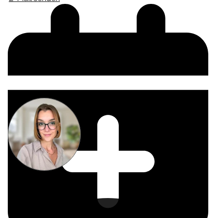
Miriam
Suckow
Producer