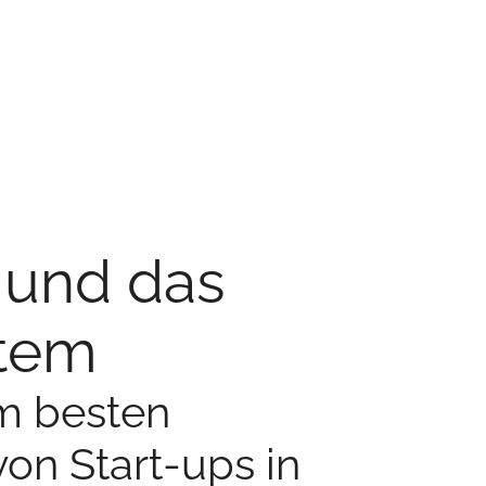
t und das
stem
am besten
on Start-ups in