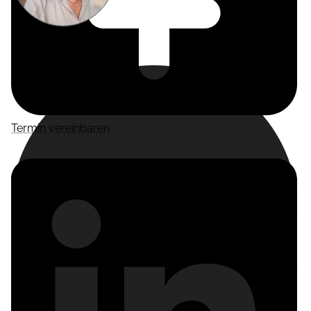
Miriam
Suckow
Producer
Termin vereinbaren