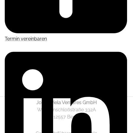
Termin vereinbaren
Jonas Piela Ventures GmbH
Wendenschloßstraße 332A
12557 Berlin