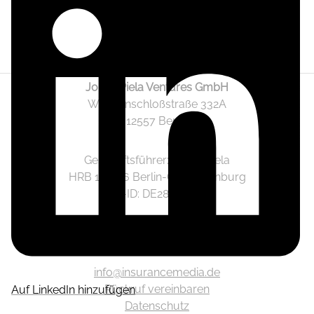
Jonas Piela Ventures GmbH
Wendenschloßstraße 332A
12557 Berlin
Geschäftsführer: Jonas Piela
HRB 141236 Berlin-Charlottenburg
Ust.-ID: DE282633825
Mediadaten
info@insurancemedia.de
Rückruf vereinbaren
Auf LinkedIn hinzufügen
Datenschutz