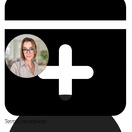
Miriam
Suckow
Producer
Termin vereinbaren