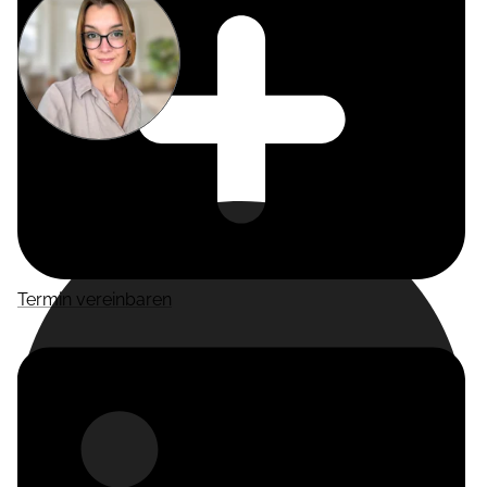
Miriam
Suckow
Producer
Termin vereinbaren