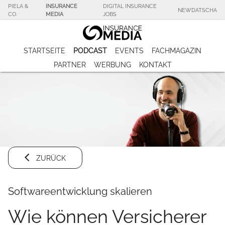
PIELA &
INSURANCE
DIGITAL INSURANCE
NEWDATSCHA
CO.
MEDIA
JOBS
STARTSEITE
PODCAST
EVENTS
FACHMAGAZIN
PARTNER
WERBUNG
KONTAKT
ZURÜCK
Softwareentwicklung skalieren
Wie können Versicherer