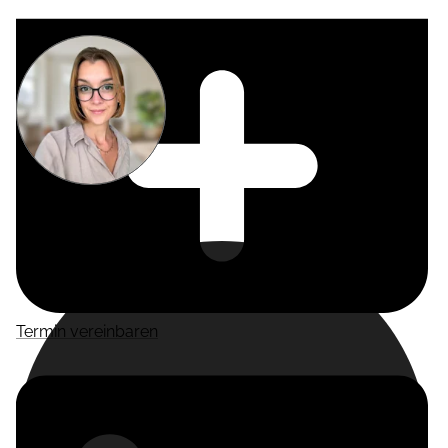
Miriam
Suckow
Producer
Termin vereinbaren