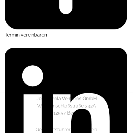
Termin vereinbaren
Jonas Piela Ventures GmbH
Wendenschloßstraße 332A
12557 Berlin
Geschäftsführer: Jonas Piela