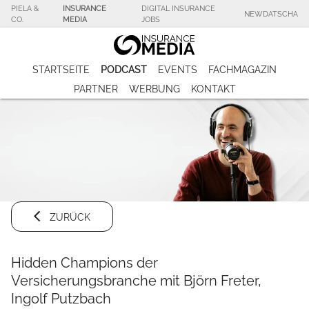
PIELA &
INSURANCE
DIGITAL INSURANCE
NEWDATSCHA
CO.
MEDIA
JOBS
STARTSEITE
PODCAST
EVENTS
FACHMAGAZIN
PARTNER
WERBUNG
KONTAKT
ZURÜCK
Hidden Champions der
Versicherungsbranche mit Björn Freter,
Ingolf Putzbach