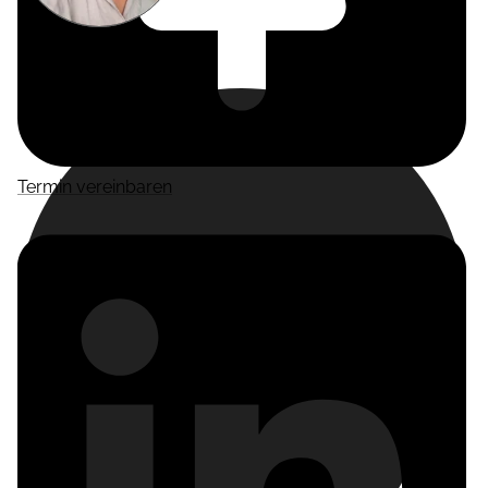
Miriam
Suckow
Producer
Termin vereinbaren