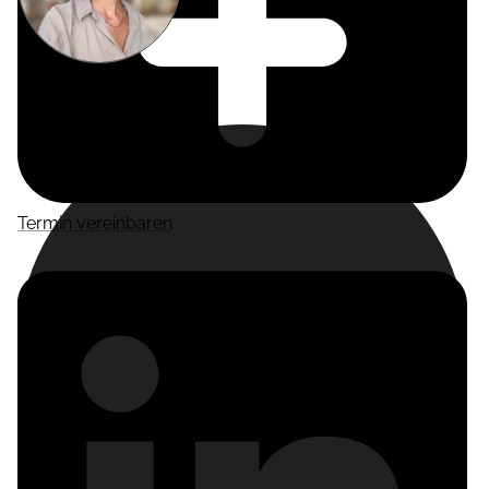
Miriam
Suckow
Producer
Termin vereinbaren