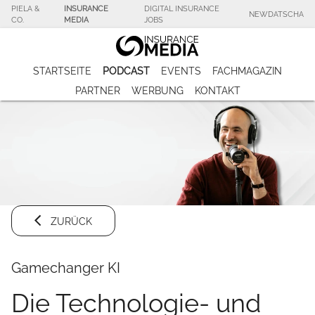
PIELA &
INSURANCE
DIGITAL INSURANCE
NEWDATSCHA
CO.
MEDIA
JOBS
STARTSEITE
PODCAST
EVENTS
FACHMAGAZIN
PARTNER
WERBUNG
KONTAKT
ZURÜCK
Gamechanger KI
Die Technologie- und