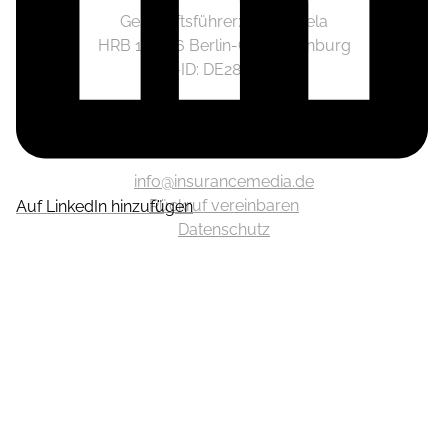
Geschäftsführer: Jonas Piela
HRB 141236 Berlin-Charlottenburg
Ust.-ID: DE282633825
Mediadaten
info@insurancemedia.de
Rückruf vereinbaren
Auf LinkedIn hinzufügen
Datenschutz