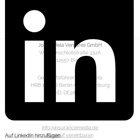
Jonas Piela Ventures GmbH
Wendenschloßstraße 332A
12557 Berlin
Geschäftsführer: Jonas Piela
HRB 141236 Berlin-Charlottenburg
Ust.-ID: DE282633825
Mediadaten
info@insurancemedia.de
Rückruf vereinbaren
Auf LinkedIn hinzufügen