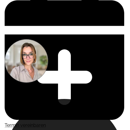
Miriam
Suckow
Producer
Termin vereinbaren