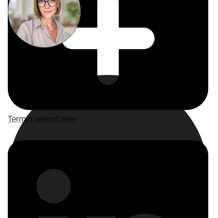
Miriam
Suckow
Producer
Termin vereinbaren