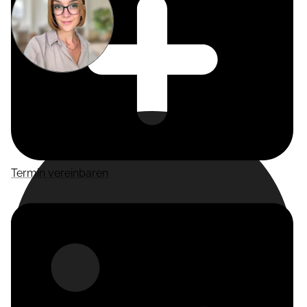
Miriam
Suckow
Producer
Termin vereinbaren