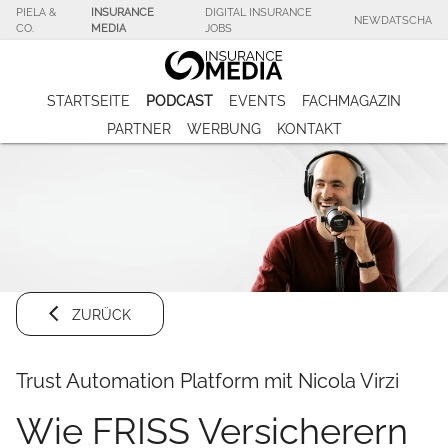
PIELA &
INSURANCE
DIGITAL INSURANCE
NEWDATSCHA
CO.
MEDIA
JOBS
STARTSEITE
PODCAST
EVENTS
FACHMAGAZIN
PARTNER
WERBUNG
KONTAKT
ZURÜCK
Trust Automation Platform mit Nicola Virzi
Wie FRISS Versicherern