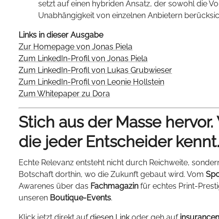
setzt auf einen hybriden Ansatz, der sowohl die Vo
Unabhängigkeit von einzelnen Anbietern berücksich
Links in dieser Ausgabe
Zur Homepage von Jonas Piela
Zum LinkedIn-Profil von Jonas Piela
Zum LinkedIn-Profil von Lukas Grubwieser
Zum LinkedIn-Profil von Leonie Hollstein
Zum Whitepaper zu Dora
Stich aus der Masse hervor.
die jeder Entscheider kennt
Echte Relevanz entsteht nicht durch Reichweite, sonder
Botschaft dorthin, wo die Zukunft gebaut wird. Vom
Spo
Awarenes über das
Fachmagazin
für echtes Print-Prest
unseren
Boutique-Events
.
Klick jetzt direkt auf
diesen Link
oder geh auf
insurance