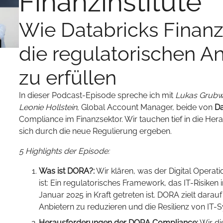
Finanzinstitute
Wie Databricks Finanzin
die regulatorischen A
zu erfüllen
In dieser Podcast-Episode spreche ich mit
Lukas Grubw
Leonie Hollstein
, Global Account Manager, beide von
Da
Compliance im Finanzsektor. Wir tauchen tief in die He
sich durch die neue Regulierung ergeben.
5 Highlights der Episode:
Was ist DORA?:
Wir klären, was der Digital Operat
ist: Ein regulatorisches Framework, das IT-Risiken i
Januar 2025 in Kraft getreten ist. DORA zielt darau
Anbietern zu reduzieren und die Resilienz von IT-
Herausforderungen der DORA Compliance:
Wir di