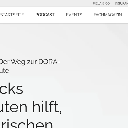
PIELA & CO.
INSURA
STARTSEITE
PODCAST
EVENTS
FACHMAGAZIN
 Der Weg zur DORA-
ute
cks
ten hilft,
orischen