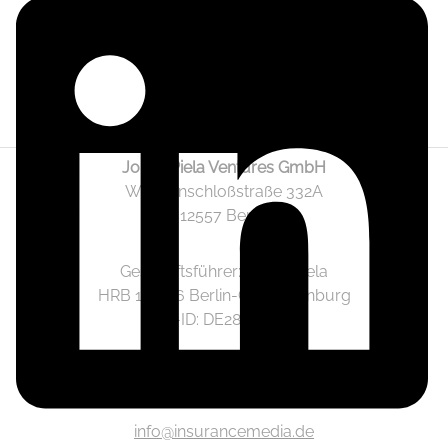
Jonas Piela Ventures GmbH
Wendenschloßstraße 332A
12557 Berlin
Geschäftsführer: Jonas Piela
HRB 141236 Berlin-Charlottenburg
Ust.-ID: DE282633825
Mediadaten
info@insurancemedia.de