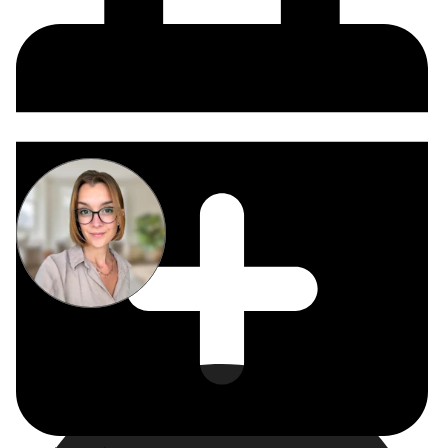
Miriam
Suckow
Producer